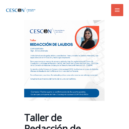
Ir
Mai
al
Men
contenido
Taller de
Redacción de