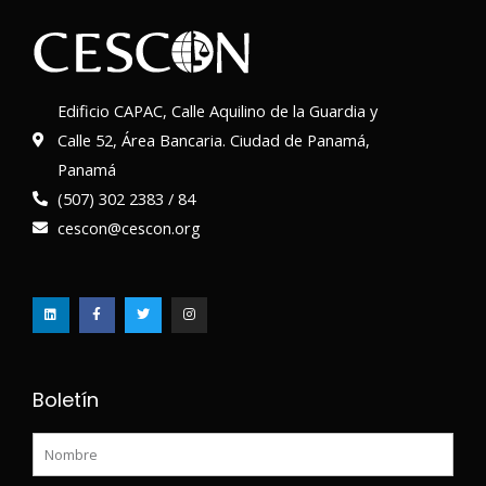
Edificio CAPAC, Calle Aquilino de la Guardia y
Calle 52, Área Bancaria. Ciudad de Panamá,
Panamá
(507) 302 2383 / 84
cescon@cescon.org
L
F
T
I
i
a
w
n
n
c
i
s
k
e
t
t
e
b
t
a
d
o
e
g
i
o
r
r
n
k
a
-
m
f
Boletín
Nombre