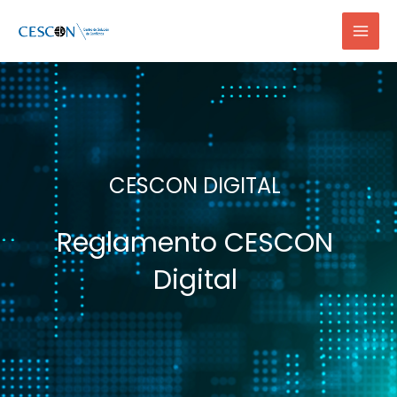
Ir
Mai
al
Men
contenido
CESCON DIGITAL
Reglamento CESCON
Digital