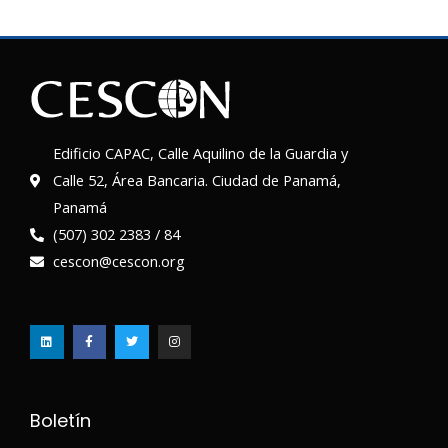
Edificio CAPAC, Calle Aquilino de la Guardia y
Calle 52, Área Bancaria. Ciudad de Panamá,
Panamá
(507) 302 2383 / 84
cescon@cescon.org
L
F
T
I
i
a
w
n
n
c
i
s
k
e
t
t
e
b
t
a
d
o
e
g
i
o
r
r
n
k
a
-
m
f
Boletín