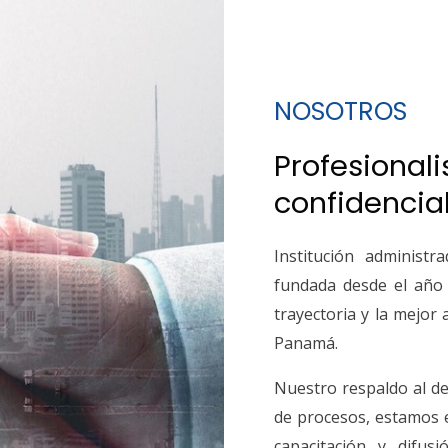
NOSOTROS
Profesional
confidencia
Institución administr
fundada desde el año
trayectoria y la mejor 
Panamá.
Nuestro respaldo al des
de procesos, estamos e
capacitación y difus