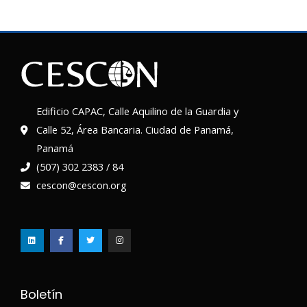
Edificio CAPAC, Calle Aquilino de la Guardia y
Calle 52, Área Bancaria. Ciudad de Panamá,
Panamá
(507) 302 2383 / 84
cescon@cescon.org
L
F
T
I
i
a
w
n
n
c
i
s
k
e
t
t
e
b
t
a
d
o
e
g
i
o
r
r
n
k
a
-
m
f
Boletín