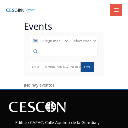
Ir
Mai
al
Men
contenido
Events
ANUAL
MENSUAL
SEMANAL
DIARIAMENTE
LISTA
¡No hay eventos!
Edificio CAPAC, Calle Aquilino de la Guardia y