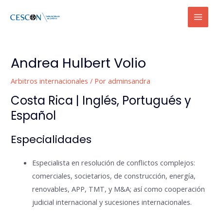
Ir
Mai
al
Men
contenido
Navegación
de
Andrea Hulbert Volio
entradas
Arbitros internacionales
/ Por
adminsandra
Costa Rica | Inglés, Portugués y
Español
Especialidades
Especialista en resolución de conflictos complejos:
comerciales, societarios, de construcción, energía,
renovables, APP, TMT, y M&A; así como cooperación
judicial internacional y sucesiones internacionales.