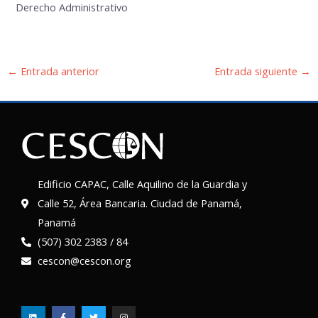
Derecho Administrativo
←
Entrada anterior
Entrada siguiente
→
Edificio CAPAC, Calle Aquilino de la Guardia y
Calle 52, Área Bancaria. Ciudad de Panamá,
Panamá
(507) 302 2383 / 84
cescon@cescon.org
L
F
T
I
i
a
w
n
n
c
i
s
k
e
t
t