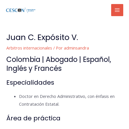
Ir
Mai
al
Men
contenido
Navegación
de
Juan C. Expósito V.
entradas
Arbitros internacionales
/ Por
adminsandra
Colombia | Abogado | Español,
Inglés y Francés
Especialidades
Doctor en Derecho Administrativo, con énfasis en
Contratación Estatal.
Área de práctica