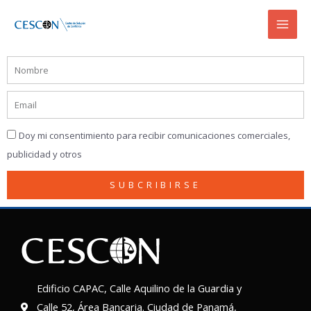
Ir
Mai
al
Men
contenido
N
o
E
m
m
b
Doy mi consentimiento para recibir comunicaciones comerciales,
a
r
publicidad y otros
i
e
l
SUBCRIBIRSE
Edificio CAPAC, Calle Aquilino de la Guardia y
Calle 52, Área Bancaria. Ciudad de Panamá,