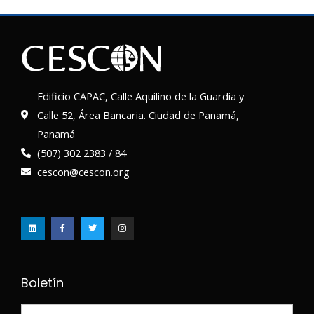
Edificio CAPAC, Calle Aquilino de la Guardia y
Calle 52, Área Bancaria. Ciudad de Panamá,
Panamá
(507) 302 2383 / 84
cescon@cescon.org
L
F
T
I
i
a
w
n
n
c
i
s
k
e
t
t
e
b
t
a
d
o
e
g
i
o
r
r
n
k
a
-
m
f
Boletín
Nombre